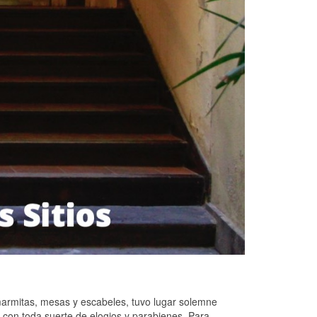
marmitas, mesas y escabeles, tuvo lugar solemne
 con toda suerte de elogios y parabienes. Para