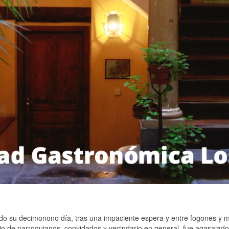
do su decimonono día, tras una impaciente espera y entre fogones y 
ijo de parroquianos, convidados y vecindario en general, fue agasajado